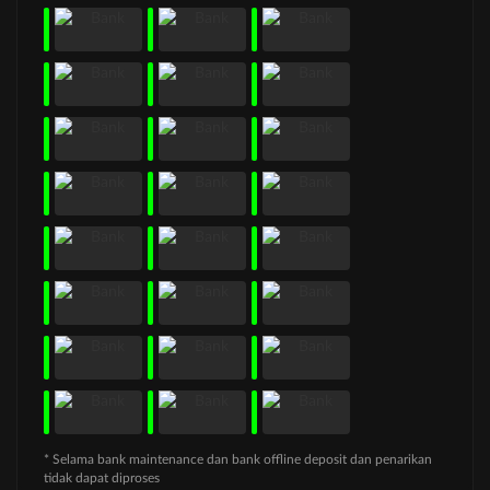
* Selama bank maintenance dan bank offline deposit dan penarikan
tidak dapat diproses