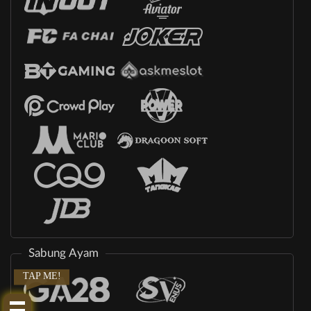
Sabung Ayam
TAP ME!