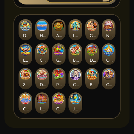
Dragon Palace Fishing
Happy Fish
Aztec Treasure
Let's Enhance
Goddess or Crash
Ninja Fishing
Let's Shoot
Crazy Orb
Golden Zuma
Big Hammer
Dino Hunter
Ocean Lord
3 Gods Fishing
Dessert Party
Plants vs. Dinos
Crazy Bartender
Bingo Fishing
Conqueror's Treasure
Cat Fishing
Lion's Orb
Gods Slash Fish
Jump & Jump