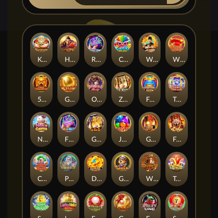
Kronos
Hero of the 3 Kingdoms - Cao Cao
Rave Jump Mobile
Chicky Parm Parm
Watah Master Turbo
Wheel Money
5 God beasts
Golden Eggs
Oriental Beauty
Zeus M
Fortune Totem
Turn & Earn
Neko Gems
Fly Out
Gu Gu Gu M
Jewel Luxury
Good Fortune M
Fa Cai Shen M
Crazy Crazy
Poseidon
Diamond Treasure
Gophers War
WILD BOUNTY 2
Top Ace 2