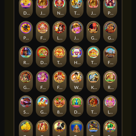
Disco Night
Jump Higher
Ne Zha Advent
Thor
Jump High
Pub Tycoon
Pig Of Luck
Flying Cai Shen
Lucky Boxes
Jump Higher Mobile
Good Fortune
God Of Chess
Rave High
Double Happiness
Treasure House
Hot DJ
The Chicken House
Fire Chibi
God of War M
Football Baby
Fa Cai Shen
Watah Master 2
King of Atlantis
Rave Jump 2
Skr Skr
Gu Gu Gu 3
888 Cai Shen
Double Fly
The Beast War
Lord Ganesha