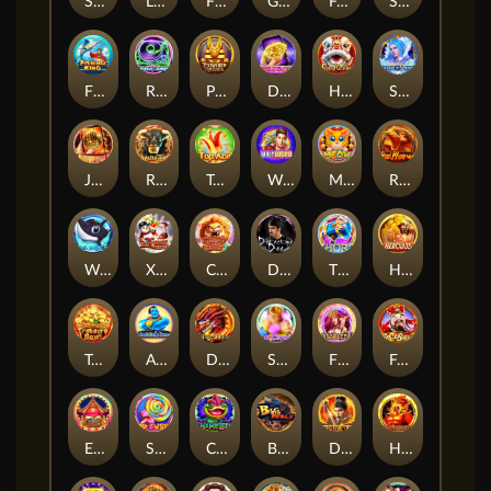
Super Power Bank
Lucky Neko New Year
Flower Fortunes
Gu Gu Gu2
Fruit King
Six Gacha
Fishing King
Rave Jump
Pyramid Raider
Disco Night M
Happy Rich Year
Snow Queen
Jumping Mobile
Running Toro
Top Ace
Wolf Disco
Meow
Red Phoenix
Water World
Xmas
Crazy Crazy 2
Detective Dee
Thor 2
Hercules
Treasure Bowl
Aladdin's lamp
Dragon Heart
Six Candy
Fire Queen2
Fa Cai Shen2
Ecstatic Circus
So Sweet
Chameleon
Big Wolf
Detective Dee 2
Hephaestus