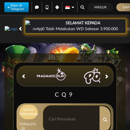
Main di
MASUK
DAF
Telegram
IDR
12,675,202,
SELAMAT KEPADA
ro4pj0 Telah Melakukan WD Sebesar 3.900.000
HOT GAMES
SLOTS
LIVE CASINO
RACE
TOGE
CQ9
SEMUA
PERMAINAN
TOP
SLOTS
20