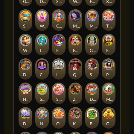
Great Lion
Dragon Koi
Sherlock Holmes
Wolf Moon
Frozen World
Xmas Tales
Sky Lantern
Wild Disco Night
Crazy Nuozha
Magic World
Move n' Jump
The Cupids
Wing Chun
Lonely Planet
Fruit King II
Funny Alpaca
Golden Mayan
Fortune Spirits
Dragon Hunters
Cirque de fous
Lucky 3
Queen Of Dead
Sakura Legend
Pharaoh's Gold
Hollywood Pets
Songkran Festival
Sweet POP
ZhongKui
Dollar Bomb
Monster Hunter
Dragon Ball
Ninja Raccoon
Oo Ga Cha Ka
Kickin' Kash
Beanstalk
GENIE