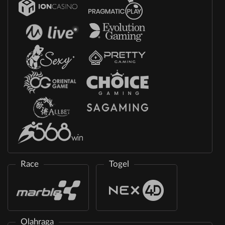
Race
Togel
Olahraga