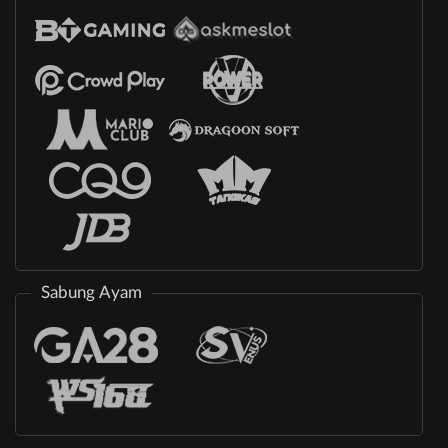
Sabung Ayam