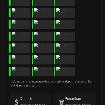
* Selama bank maintenance dan bank offline deposit dan penarikan
tidak dapat diproses
Deposit
Penarikan