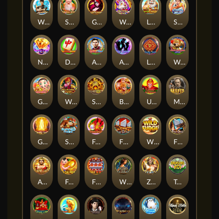
Watah Master
Shou-Xin
Gold Stealer
Wonderland
Lucky Tigers
Striker WILD
Night City
Da Hong Zhong
All Star Team
All Wilds
Lucky Bats
World Cup Russia 2018
Ganesha Jr.
WuKong&Peaches
Super5
Burning Xi-You
Uproar In Heaven
Mafia
Greek Gods
Summer Mood
Fortune Dragon
Fire Chibi 2
Wild Fudge
Fire Chibi M
Apollo
Fa Cai Fu Wa
Fire777
Wild Tarzan
Zeus
Treasure Koi