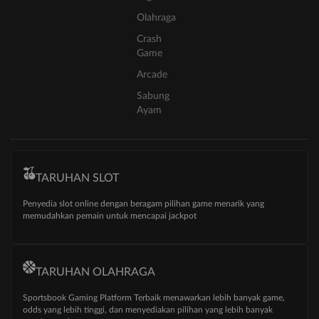
Olahraga
Crash
Game
Arcade
Sabung
Ayam
TARUHAN SLOT
Penyedia slot online dengan beragam pilihan game menarik yang
memudahkan pemain untuk mencapai jackpot
TARUHAN OLAHRAGA
Sportsbook Gaming Platform Terbaik menawarkan lebih banyak game,
odds yang lebih tinggi, dan menyediakan pilihan yang lebih banyak