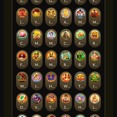
Zuma Wild
Gu Gu Gu 2 M
GuGuGu
Treasure of Seti
Football Boots
Fruity Carnival
[888]
Yuan Bao
Invincible Elephant
Apsaras
Monkey Office Legend
Muay Thai
Cricket Fever
Money Tree
Mirror Mirror
Chicago II
6 Toros
Running Animals
Fire Queen
Mr. Miser
Myeong-ryang
Rave Jump 2 M
Boots Of Luck
King Kong Shake
Wan Bao Dino
Jump High 2
Hot Spin
Won Won Won
The Dragon Brings Wealth
Jin Bi Hui Huang
Da Fa Cai
Vampire Kiss
Treasure Pirate
5 Boxing
Hot Pinatas
Loy Krathong