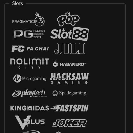
Slots