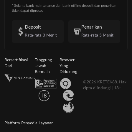
* Selama bank maintenance dan bank offline deposit dan penarikan
tidak dapat diproses
Deposit
Penarikan
Rata-rata 3 Menit
Rata-rata 5 Menit
Bersertifikasi
Tanggung
Browser
Dari
Jawab
Yang
Bermain
Didukung
©2026 KRETEK88. Hak
cipta dilindungi | 18+
Platform Penyedia Layanan