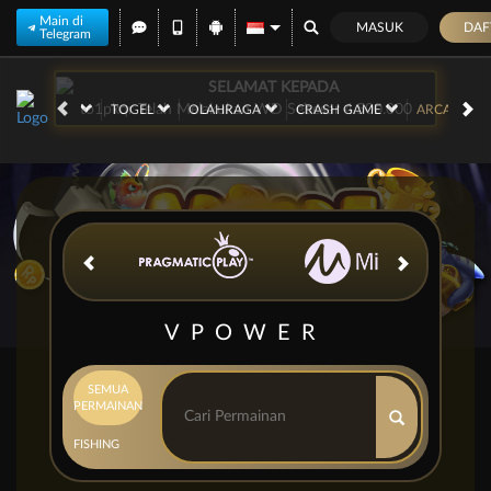
Main di
MASUK
DAF
Telegram
NO
RACE
TOGEL
OLAHRAGA
CRASH GAME
ARCADE
VPOWER
SEMUA
PERMAINAN
FISHING