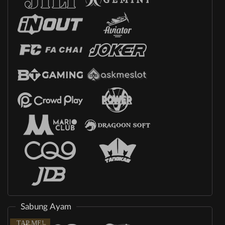
Sabung Ayam
TAP ME!