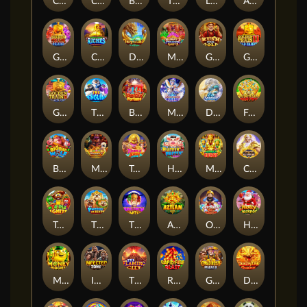
Crown of Hades
Cyber Rabbit
BUFFALO LEGEND
Thunder Lord
LIBERTY HEROINER
AZTLAN GEMS2
GOLDEN TRAIN DELUXE
Choo Choo Riches
Dragon Link Fortune
Mummy’s Treasure Quest 2
Gold Rush
GOLDEN TRAIN 2
Golden Train Ⅲ: Black Ore
THE PENGUINS
Bao Zhu Fortune
Magic Bingo Queen
Dragon's Blaze Link
Fortune Gold Pots
Big Bad Wolf
Mummy’s Treasure Quest
Triple Spin Xtreme
Huffin'and Puffin'Jackpot
MUMMY'S CURSE
Crown of Olympus
Triple Ignite
THE PUPPIES IN EGYPT
The Hallowin Bats
Aztlan Gems
Ore Rush: Cart Collector
Holly Jackpot
Money Piggies
INFECTED ZONE
THE FLAME CITY
RAPID FIRE BLAST
Gold Rush Mania
Dragon Link Collection