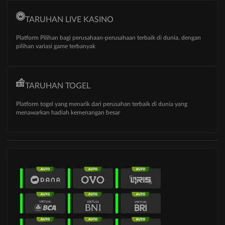
TARUHAN LIVE KASINO
Platform Pilihan bagi perusahaan-perusahaan terbaik di dunia, dengan
pilihan variasi game terbanyak
TARUHAN TOGEL
Platform togel yang menarik dari perusahan terbaik di dunia yang
menawarkan hadiah kemenangan besar