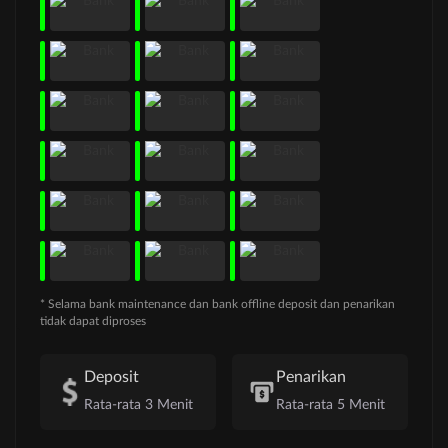
* Selama bank maintenance dan bank offline deposit dan penarikan
tidak dapat diproses
Deposit
Penarikan
Rata-rata 3 Menit
Rata-rata 5 Menit