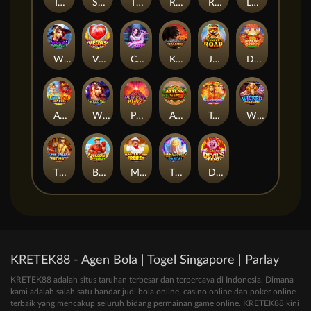
Treasure Train Deluxe
SNAPPY CARNIVAL
Thor's Hammer
RHINO LEGEND
Road to Glory
LORD OF THE GODS
WICKED RICHES
VEGAS CASH LINK
Cocktail City
King Kong Treasure
JUNGLE ROAR
Dancing Golden Drums
ANGELVSDEVIL SEA DUEL
Wicked Wins: Crystals
Pompeil Blaze
AZTLAN GEMS3
Triple Supreme Xtreme Treasure
WICKED FORTUNE
THE GREAT FIREFIGHTER
BUILDER'S FRENZY
MASTER CHEF FRENZY
The Halloween Rascal
Devil’s Frenzy
KRETEK88 - Agen Bola | Togel Singapore | Parlay
KRETEK88 adalah situs taruhan terbesar dan terpercaya di Indonesia. Dimana
kami adalah salah satu bandar judi bola online, casino online dan poker online
terbaik yang mencakup seluruh bidang permainan game online. KRETEK88 kini