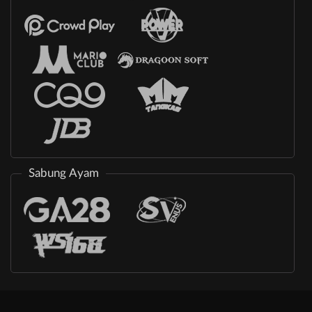
Sabung Ayam